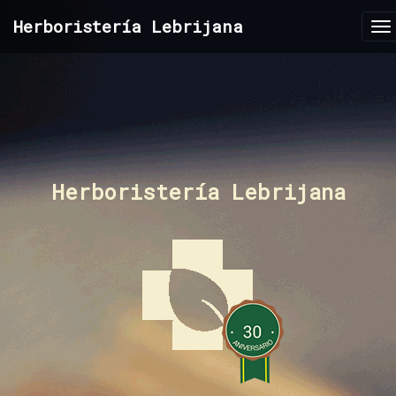
Herboristería Lebrijana
To
na
Herboristería Lebrijana